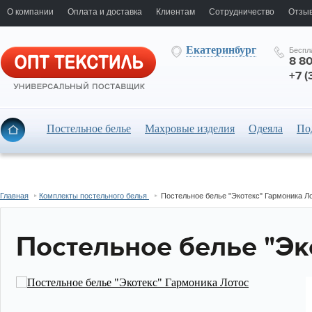
О компании
Оплата и доставка
Клиентам
Сотрудничество
Отзыв
Екатеринбург
Беспл
8 8
+7 (
Постельное белье
Махровые изделия
Одеяла
По
Главная
Комплекты постельного белья
Постельное белье "Экотекс" Гармоника Л
Постельное белье "Эк