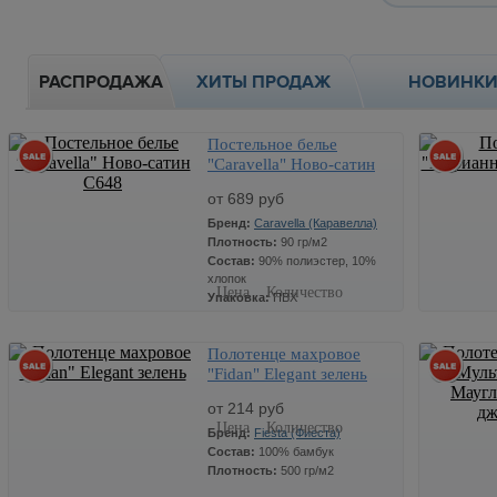
РАСПРОДАЖА
ХИТЫ ПРОДАЖ
НОВИНК
Постельное белье
"Caravella" Ново-сатин
C648
от 689 руб
Бренд:
Caravella (Каравелла)
Плотность:
90 гр/м2
Состав:
90% полиэстер, 10%
хлопок
Цена
Количество
Упаковка:
ПВХ
Ткань:
ново-сатин
Страна:
Россия
Полотенце махровое
Размер:
1
"Fidan" Elegant зелень
766
Артикул:
Размер:
2 сп.
689
x
от 214 руб
Цена
Количество
Бренд:
Fiesta (Фиеста)
Состав:
100% бамбук
Размер:
2
866
Размер:
евро
Плотность:
500 гр/м2
779
x
Артикул: