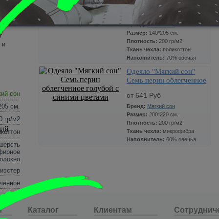
этих
пакете птички и бабочки
от 694 Руб
и.
Бренд:
Мягкий сон
Размер:
140*205 см.
т
Плотность:
200 гр/м2
 и
Ткань чехла:
поликоттон
Наполнитель:
70% овечья
шерсть 30% полиэфирное
Одеяло "Мягкий сон"
волокно
Семь перин облегченное
Чехол:
хлопок+полиэстер
голубой с синими
Теплота:
Облегченное
кий сон
от 641 Руб
цветами
205 см.
Бренд:
Мягкий сон
Размер:
200*220 см.
0 гр/м2
Плотность:
200 гр/м2
вий
икоттон
Ткань чехла:
микрофибра
Наполнитель:
60% овечья
шерсть
шерсть 40% полиэфирное
фирное
волокно
олокно
Чехол:
100% полиэстер
иэстер
Теплота:
Облегченное
ченное
и
Каталог
Клиентам
Сотруднич