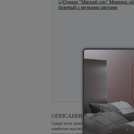
ОПИСАНИЕ ТОВАРА
Среди всех разновидностей овечьей шерсти
наиболее высоко ценится шерсть австралий