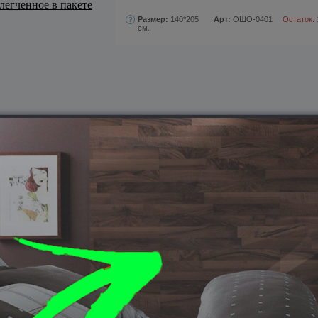
Размер:
140*205
Арт:
ОШО-0401
Остаток: 
см.
ПОХОЖИЕ ТОВАРЫ
Одеяло "Мягкий сон"
ских
Меринос облегченное в