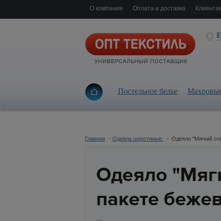
О компании
Оплата и доставка
Клиента
Е
Постельное белье
Махровые
Главная
Одеяла шерстяные
Одеяло "Мягкий со
Одеяло "Мяг
пакете беже