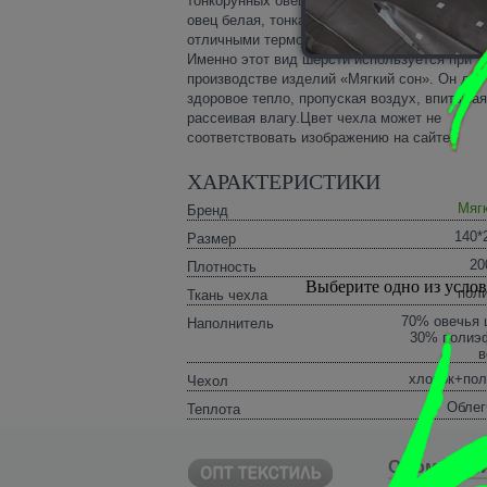
тонкорунных овец породы Меринос. Шерсть 
овец белая, тонкая, однородная, обладает
отличными терморегулирующими свойствам
Именно этот вид шерсти используется при
производстве изделий «Мягкий сон». Он дае
здоровое тепло, пропуская воздух, впитывая
рассеивая влагу.Цвет чехла может не
соответствовать изображению на сайте.
ХАРАКТЕРИСТИКИ
Мяг
Бренд
140*
Размер
20
Плотность
Выберите одно из усло
пол
Ткань чехла
70% овечья 
Наполнитель
30% полиэ
в
хлопок+пол
Чехол
Облег
Теплота
О компани