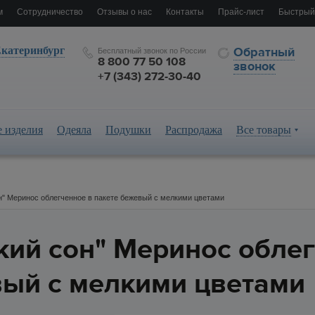
м
Сотрудничество
Отзывы о нас
Контакты
Прайс-лист
Быстрый
катеринбург
Обратный
Бесплатный звонок по России
8 800 77 50 108
звонок
+7 (343) 272-30-40
 изделия
Одеяла
Подушки
Распродажа
Все товары
н" Меринос облегченное в пакете бежевый с мелкими цветами
кий сон" Меринос облег
вый с мелкими цветами