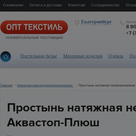
О компании
Оплата и доставка
Клиентам
Сотрудничество
Отзыв
Екатеринбург
Беспл
8 8
+7 (
Постельное белье
Махровые изделия
Одеяла
По
Главная
Наматрасники водонепроницаемые
Простынь натяжная непромокаемая 
Простынь натяжная н
Аквастоп-Плюш