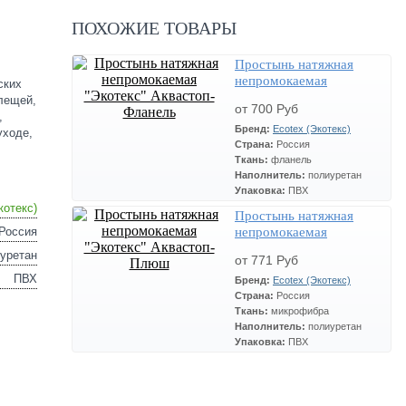
ПОХОЖИЕ ТОВАРЫ
Простынь натяжная
непромокаемая
ских
"Экотекс" Аквастоп-
лещей,
от 700 Руб
Фланель
,
Бренд:
Ecotex (Экотекс)
уходе,
Страна:
Россия
Ткань:
фланель
Наполнитель:
полиуретан
Упаковка:
ПВХ
котекс)
Простынь натяжная
Россия
непромокаемая
"Экотекс" Аквастоп-
уретан
от 771 Руб
Плюш
ПВХ
Бренд:
Ecotex (Экотекс)
Страна:
Россия
Ткань:
микрофибра
Наполнитель:
полиуретан
Упаковка:
ПВХ