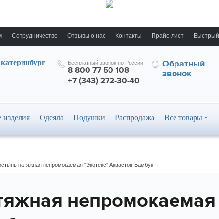
м
Сотрудничество
Отзывы о нас
Контакты
Прайс-лист
Быстрый
катеринбург
Обратный
Бесплатный звонок по России
8 800 77 50 108
звонок
+7 (343) 272-30-40
 изделия
Одеяла
Подушки
Распродажа
Все товары
остынь натяжная непромокаемая "Экотекс" Аквастоп-Бамбук
тяжная непромокаемая 