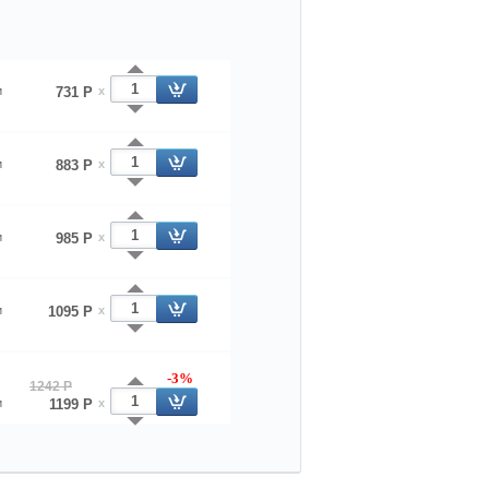
и
731 Р
x
и
883 Р
x
и
985 Р
x
и
1095 Р
x
-3%
1242 Р
и
1199 Р
x