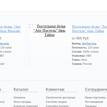
ое белье "Арт
Постельное белье "Ар
бязь Физалис
Постель" бязь Тайна
б
от 955 Руб
Постель
Бренд:
АртПостель
:
125 гр/м2
Плотность:
125 гр/м2
% хлопок
Состав:
100% хлопок
ПВХ
Упаковка:
ПВХ
Ткань:
бязь
сия
Страна:
Россия
и
Каталог
Клиентам
Сотруднич
Новинки
Заключение договора
Наши партнеры
осы
Хиты продаж
Система скидок
Поставщикам
Клиенты советуют
Способы оплаты
Тендеры