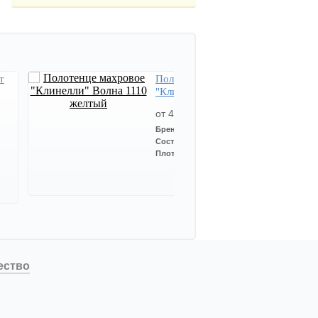
т
Полотенце махровое
"Клинелли" Волна 1110
желтый
от 45 Руб
Бренд:
Cleanelly (Клинелли)
Состав:
100% хлопок
Плотность:
305 гр/м2
ество