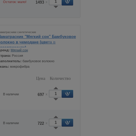
Остаток: мало!
1493
x
аматрасники синтетические
Наматрасник "Мягкий сон" Бамбуковое
волокно в чемодане (цвета в
ассортименте)
ренд:
Мягкий сон
трана:
Россия
аполнитель:
бамбуковое волокно
кань:
микрофибра
Цена
Количество
В наличии
697
x
В наличии
722
x