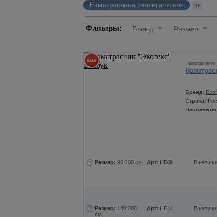
Наматрасники синтетические
11
Фильтры:
Бренд
Размер
Наматрасники 
Наматрас
Бренд:
Ecot
Страна:
Рос
Наполните
Размер:
90*200 см.
Арт:
НБ09
В наличи
Размер:
140*200
Арт:
НБ14
В наличи
см.