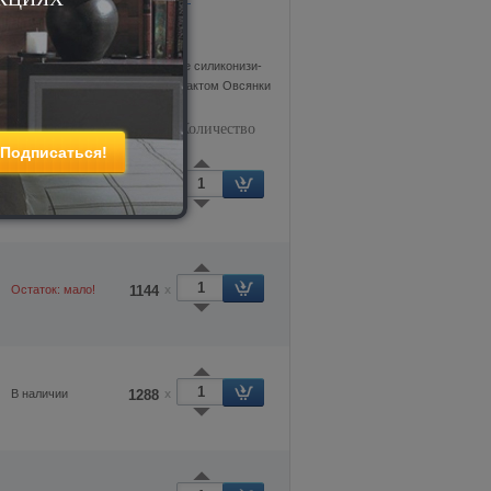
ренд:
Марфа Подушкина
трана:
Россия
аполнитель:
100% полиэфирное силиконизи-
ованноеволокно Экософт с экстрактом Овсянки
кань:
поликоттон
Цена
Количество
848
Остаток: мало!
755
x
Остаток: мало!
1144
x
В наличии
1288
x