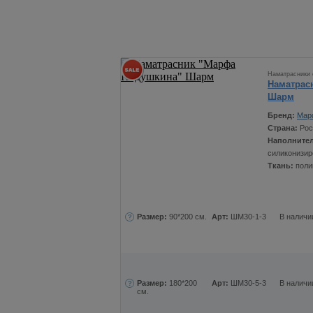
Наматрасники 
Наматрас
Шарм
Бренд:
Мар
Страна:
Рос
Наполните
силиконизир
Ткань:
поли
Размер:
90*200 см.
Арт:
ШМ30-1-3
В наличи
Размер:
180*200
Арт:
ШМ30-5-3
В наличи
см.