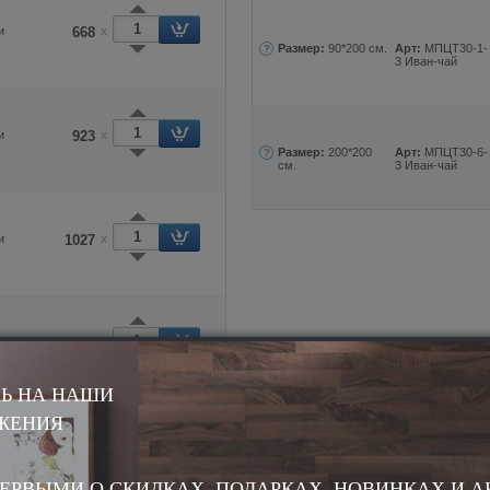
и
668
x
Размер:
90*200 см.
Арт:
МПЦТ30-1-
3 Иван-чай
и
923
x
Размер:
200*200
Арт:
МПЦТ30-6-
см.
3 Иван-чай
и
1027
x
и
1113
x
Ь НА НАШИ
ЖЕНИЯ
синтетические
Н
ник "Марфа Подушкина"
ЕРВЫМИ О СКИДКАХ, ПОДАРКАХ, НОВИНКАХ И 
"Целебные травы"