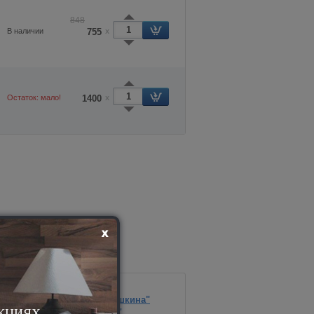
848
В наличии
755
x
Остаток: мало!
1400
x
аматрасники синтетические
Наматрасник "Марфа Подушкина"
АКЦИЯХ
Овсянка "Целебные травы"