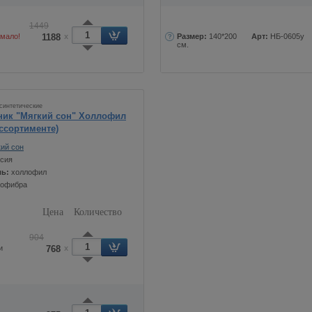
1449
 мало!
1188
x
Размер:
140*200
Арт:
НБ-0605у
см.
синтетические
ник "Мягкий сон" Холлофил
ассортименте)
ий сон
сия
ль:
холлофил
рофибра
Цена
Количество
904
и
768
x