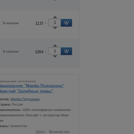
В наличии
1137
x
В наличии
1264
x
аматрасники синтетические
Наматрасник "Марфа Подушкина"
Иван-чай "Целебные травы"
ренд:
Марфа Подушкина
трана:
Россия
аполнитель:
100% полиэфирное силиконизи-
ованноеволокно Экософт с экстрактом Иван-
ая
кань:
поликоттон
Цена
Количество