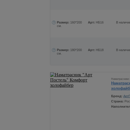
Размер:
160*200
Арт:
НБ16
В наличи
см.
Размер:
180*200
Арт:
НБ18
В наличи
см.
Наматрасники 
Наматрас
холофайб
Бренд:
Арт
Страна:
Рос
Наполните