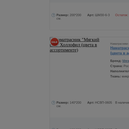
Размер:
200*200
Арт:
ШМ30-6-3
Остаток:
см.
Наматрасники 
Наматрас
(цвета в 
Бренд:
Мягк
Страна:
Рос
Наполните
Ткань:
мик
Размер:
140*200
Арт:
НСВП-0605
В наличи
см.