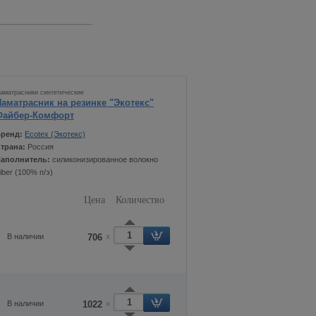
аматрасники синтетические
Наматрасник на резинке "Экотекс"
Файбер-Комфорт
ренд:
Ecotex (Экотекс)
трана:
Россия
аполнитель:
силиконизированное волокно
iber (100% п/э)
Цена
Количество
В наличии
706
x
В наличии
1022
x