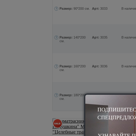
Размер:
90*200 см.
Арт:
3033
В наличи
Размер:
140*200
Арт:
3035
В наличи
см.
Размер:
160*200
Арт:
3036
В наличи
см.
Размер:
180*200
Арт:
3037
В наличи
см.
ПОДПИШИТЕС
СПЕЦПРЕДЛО
Наматрасники 
Наматрас
УЗНАВАЙТЕ П
Мелисса 