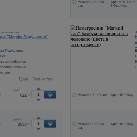
Размер:
200*200
Арт:
МПЦТ30-6-
см.
3 Овсянка
синтетические
Н
ник "Марфа Подушкина"
фа Подушкина
Б
сия
С
ль:
полиэфирное
Н
ованное волокно
Т
коттон
Цена
Количество
759
и
622
x
Размер:
90*200 см.
Арт:
НБ-0603у
1333
и
1093
x
Размер:
125*200
Арт:
НБ-0604у
см.