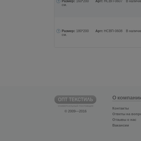
Размер:
160*200
Арт:
НСВП-0607
В наличи
см.
Размер:
180*200
Арт:
НСВП-0608
В наличи
см.
О компани
Контакты
© 2009—2016
Ответы на вопр
Отзывы о нас
Вакансии