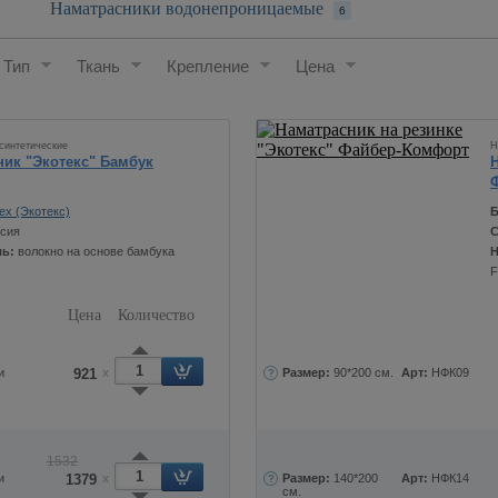
Наматрасники водонепроницаемые
6
Тип
Ткань
Крепление
Цена
синтетические
Н
ник "Экотекс" Бамбук
ex (Экотекс)
Б
сия
С
ль:
волокно на основе бамбука
Н
F
Цена
Количество
и
921
x
Размер:
90*200 см.
Арт:
НФК09
1532
и
1379
x
Размер:
140*200
Арт:
НФК14
см.