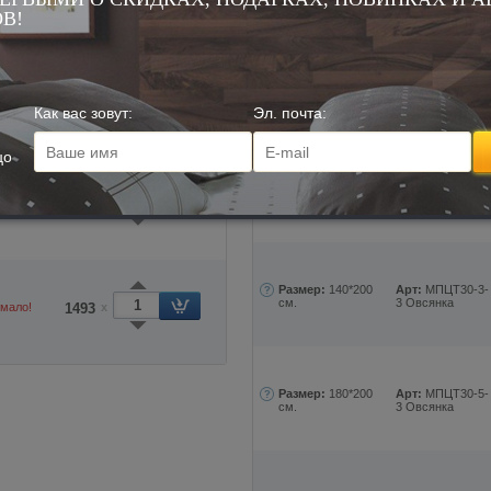
В!
фа Подушкина
Б
сия
С
ль:
100% полиэфирное силиконизи-
Н
окно Экософт с экстрактом
р
Т
Как вас зовут:
Эл. почта:
коттон
Цена
Количество
цо
848
Размер:
90*200 см.
Арт:
МПЦТ30-1-
3 Овсянка
и
755
x
Размер:
140*200
Арт:
МПЦТ30-3-
см.
3 Овсянка
 мало!
1493
x
Размер:
180*200
Арт:
МПЦТ30-5-
см.
3 Овсянка