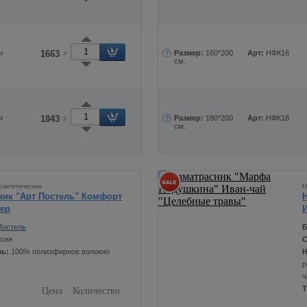
и
1663
x
Размер:
160*200
Арт:
НФК16
см.
и
1843
x
Размер:
180*200
Арт:
НФК18
см.
синтетические
Н
ник "Арт Постель" Комфорт
ер
Постель
Б
сия
С
ль:
100% полиэфирное волокно
Н
р
ч
Т
Цена
Количество