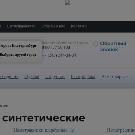
м
Сотрудничество
Отзывы о нас
Контакты
катеринбург
Обратный
Бесплатный звонок по России
город: Екатеринбург
8 800 77 50 108
звонок
Выбрать другой город
+7 (343) 344-34-34
 изделия
Одеяла
Подушки
Распродажа
Все товары
еские
 синтетические
Наматрасники шерстяные
Наматрасник
6