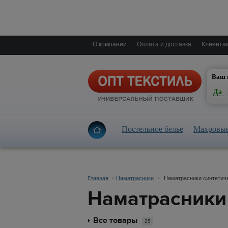
О компании
Оплата и доставка
Клиента
Е
Ваш 
Да
Постельное белье
Махровые
Главная
Наматрасники
Наматрасники синтетич
Наматрасники
Все товары
25