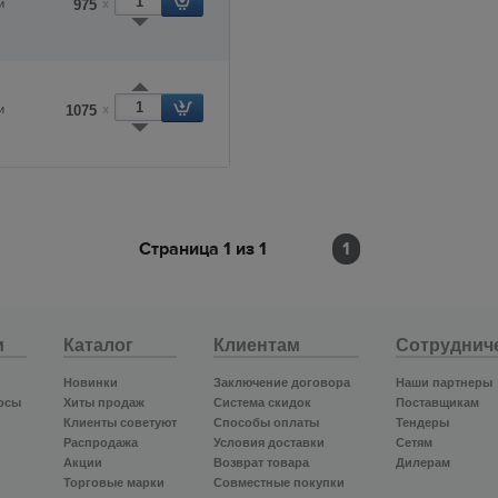
и
975
x
и
1075
x
Страница 1 из 1
1
и
Каталог
Клиентам
Сотруднич
Новинки
Заключение договора
Наши партнеры
осы
Хиты продаж
Система скидок
Поставщикам
Клиенты советуют
Способы оплаты
Тендеры
Распродажа
Условия доставки
Сетям
Акции
Возврат товара
Дилерам
Торговые марки
Совместные покупки