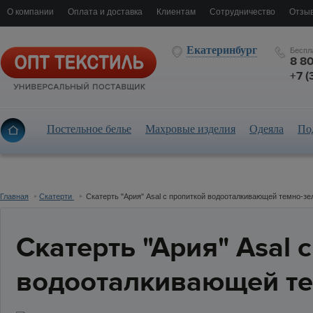
О компании
Оплата и доставка
Клиентам
Сотрудничество
Отзыв
Екатеринбург
Беспл
8 8
+7 (
Постельное белье
Махровые изделия
Одеяла
По
Главная
Скатерти
Скатерть "Ария" Asal с пропиткой водооталкивающей темно-з
Скатерть "Ария" Asal 
водооталкивающей т