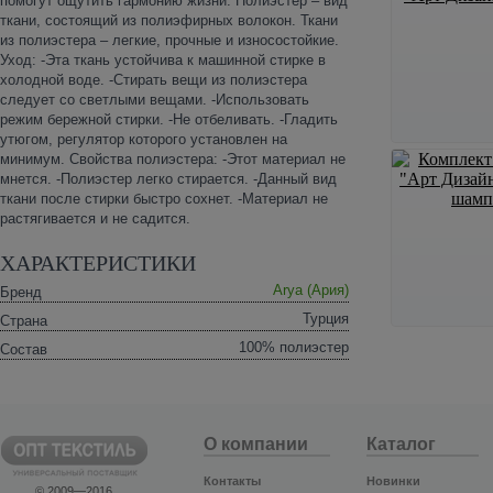
помогут ощутить гармонию жизни. Полиэстер – вид
ткани, состоящий из полиэфирных волокон. Ткани
из полиэстера – легкие, прочные и износостойкие.
Уход: -Эта ткань устойчива к машинной стирке в
холодной воде. -Стирать вещи из полиэстера
следует со светлыми вещами. -Использовать
режим бережной стирки. -Не отбеливать. -Гладить
утюгом, регулятор которого установлен на
минимум. Свойства полиэстера: -Этот материал не
мнется. -Полиэстер легко стирается. -Данный вид
ткани после стирки быстро сохнет. -Материал не
растягивается и не садится.
ХАРАКТЕРИСТИКИ
Arya (Ария)
Бренд
Турция
Страна
100% полиэстер
Состав
О компании
Каталог
Контакты
Новинки
© 2009—2016