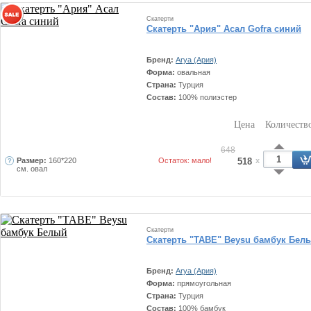
Скатерти
Скатерть "Ария" Асал Gofra синий
Бренд:
Arya (Ария)
Форма:
овальная
Страна:
Турция
Состав:
100% полиэстер
Цена
Количеств
648
Размер:
160*220
Остаток: мало!
518
x
см. овал
Скатерти
Скатерть "TABE" Beysu бамбук Бел
Бренд:
Arya (Ария)
Форма:
прямоугольная
Страна:
Турция
Состав:
100% бамбук