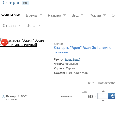
Скатерти
194
Фильтры:
Бренд
Размер
Вид
Форма
С
Страна
Цена
Скатерти
Скатерть "Ария" Асал Gofra темно-
зеленый
Бренд:
Arya (Ария)
Форма:
овальная
Страна:
Турция
Состав:
100% полиэстер
Цена
Количеств
648
Размер:
160*220
В наличии
518
x
см. овал