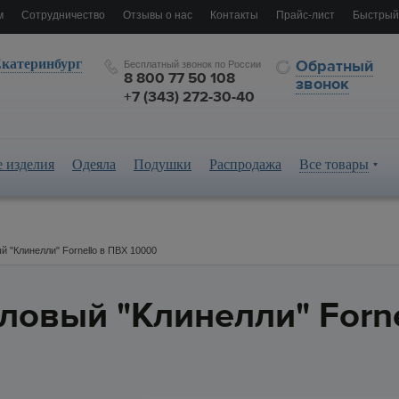
м
Сотрудничество
Отзывы о нас
Контакты
Прайс-лист
Быстрый
катеринбург
Обратный
Бесплатный звонок по России
8 800 77 50 108
звонок
+7 (343) 272-30-40
 изделия
Одеяла
Подушки
Распродажа
Все товары
й "Клинелли" Fornello в ПВХ 10000
ловый "Клинелли" Forne