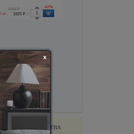
-12%
1165 Р
2 шт.
1025 Р
x
ПРЕИМУЩЕСТВА