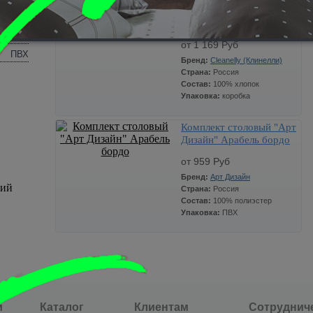
Комплект столовый
Россия
"Клинелли" Paris в
коробке 10000
хлопок
от 1 169 Руб
ПВХ
Бренд:
Cleanelly (Клинелли)
Страна:
Россия
Состав:
100% хлопок
Упаковка:
коробка
Комплект столовый "Арт
Дизайн" Арабель бордо
от 959 Руб
Бренд:
Арт Дизайн
вий
Страна:
Россия
Состав:
100% полиэстер
Упаковка:
ПВХ
и
Каталог
Клиентам
Сотруднич