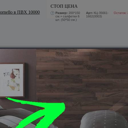
СТОП ЦЕНА
Размер:
200*150
Арт:
КЦ-35661-
Остаток: 
см.+ салфетки 6
1662(0003)
шт. (50*50 см.)
ПОХОЖИЕ ТОВАРЫ
инелли)