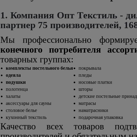
1. Компания Опт Текстиль - ди
партнер 75 производителей, 16
Мы профессионально формир
конечного потребителя ассорт
товарных группах:
комплекты постельного белья
покрывала
одеяла
пледы
подушки
носовые платки
полотенца
шторы
халаты
детские постельные прина
аксессуары для сауны
матрасы
столовое белье
наматрасники
кухонный текстиль
подарочная упаковка
Качество всех товаров подтв
производителей и обязательным н