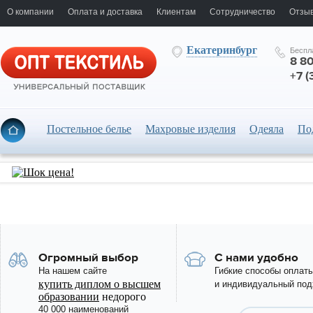
О компании
Оплата и доставка
Клиентам
Сотрудничество
Отзыв
Екатеринбург
Беспл
8 8
+7 (
Постельное белье
Махровые изделия
Одеяла
По
Огромный выбор
С нами удобно
На нашем сайте
Гибкие способы оплат
купить диплом о высшем
и индивидуальный под
образовании
недорого
40 000 наименований