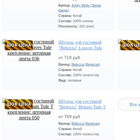
Бренд:
Angry Birds (Энгри
Бердс)
СТОП 
Страна:
Китай
Размер:
1
Состав:
100% хлопок
Артикул:
Плотность:
320 гр/м2
Цвет:
Желтый
Шторы для гостиной
СТОП 
Цена
Количество
СТОП ЦЕНА
"Belezza" Leaves Tule
Размер:
Ш
382
Размер:
70*137 см.
крепление: шторная
359
x
от 719 руб
лента 036
Артикул:
ПМ-2АВ
Бренд:
Belezza (Белезза)
Страна:
Китай
Состав:
100% полиэстер
Вид:
тюлевые
Шторы для гостиной
Цена
Количество
СТОП ЦЕНА
СТОП 
Все 
"Belezza" Britain Tule T
843
Размер:
Ш 300 см.*В 280 см.
Размер:
4
719
крепление: шторная
x
от 769 руб
лента 050
Бренд:
Belezza (Белезза)
Страна:
Китай
Состав:
100% полиэстер