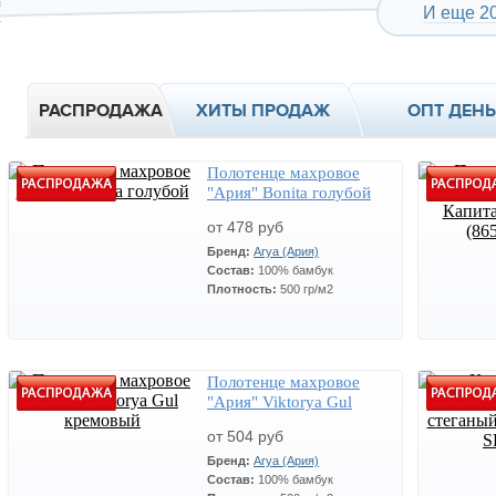
И еще 20
РАСПРОДАЖА
ХИТЫ ПРОДАЖ
ОПТ ДЕНЬ
Полотенце махровое
"Ария" Bonita голубой
от 478 руб
Бренд:
Arya (Ария)
Состав:
100% бамбук
Плотность:
500 гр/м2
Полотенце махровое
Цена
Количество
СТОП ЦЕНА
СТОП 
"Ария" Viktorya Gul
562
Размер:
70*140 см.
Размер:
1,
478
кремовый
x
от 504 руб
Артикул:
Bonita
см.
Бренд:
Arya (Ария)
Артикул:
Состав:
100% бамбук