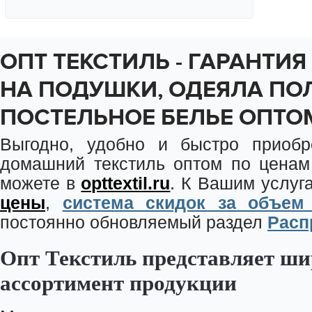
Цена
Количество
СТОП ЦЕНА
ОПТ ТЕКСТИЛЬ - ГАРАНТИЯ
901
Размер:
Ш 300 см.*В 260 см.
769
x
НА ПОДУШКИ, ОДЕЯЛА ПО
ПОСТЕЛЬНОЕ БЕЛЬЕ ОПТО
Выгодно, удобно и быстро приобр
домашний текстиль оптом по ценам
можете в
opttextil.ru
. К Вашим услу
цены
,
система скидок за объем
постоянно обновляемый раздел
Расп
Опт Текстиль представляет ш
ассортимент продукции